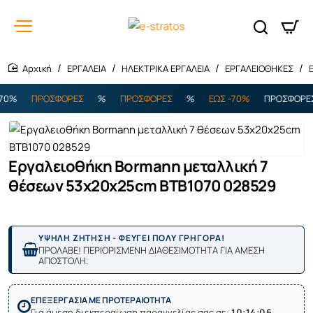
ΕΡΓΑΛΕΙΑ
ΗΛΕΚΤΡΙΚΑ ΕΡΓΑΛΕΙΑ
ΕΡΓΑΛΕΙΟΘΗΚΕΣ
home
0%
ΠΡΟΣΦΟΡΕΣ
%
ΠΡΟΣΦΟΡΕΣ
%
ΕΩΣ -70%
ΠΡΟΣΦΟΡΕΣ
Εργαλειοθήκη Bormann μεταλλική 7
θέσεων 53x20x25cm ΒΤΒ1070 028529
ΥΨΗΛΗ ΖΗΤΗΣΗ - ΦΕΥΓΕΙ ΠΟΛΥ ΓΡΗΓΟΡΑ!
ΠΡΟΛΑΒΕ! ΠΕΡΙΟΡΙΣΜΕΝΗ ΔΙΑΘΕΣΙΜΟΤΗΤΑ ΓΙΑ ΑΜΕΣΗ
ΑΠΟΣΤΟΛΗ.
ΕΠΕΞΕΡΓΑΣΙΑ ΜΕ ΠΡΟΤΕΡΑΙΟΤΗΤΑ
Για άμεση διεκπεραίωση παραγγελίας σας σε:
10:14:06