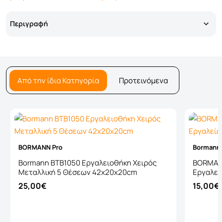
Περιγραφή
Από την ίδια Κατηγορία
Προτεινόμενα
BORMANN Pro
Bormann
Bormann BTB1050 Εργαλειοθήκη Χειρός
BORMAN
Μεταλλική 5 Θέσεων 42x20x20cm
Εργαλεί
25,00€
15,00€