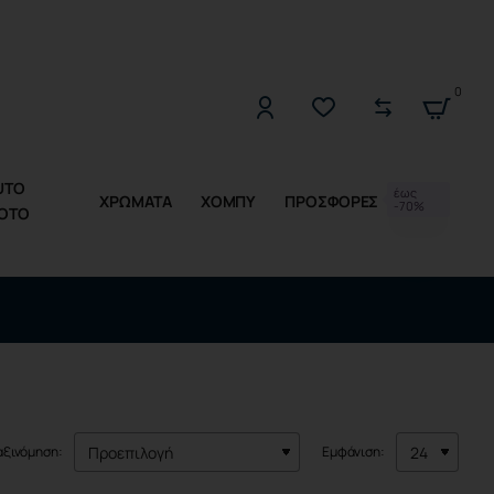
2221309533 (Δ-Π 10:00 - 17:00)
0
UTO
έως
ΧΡΩΜΑΤΑ
ΧΟΜΠΥ
ΠΡΟΣΦΟΡΕΣ
-70%
OTO
αξινόμηση:
Εμφάνιση: