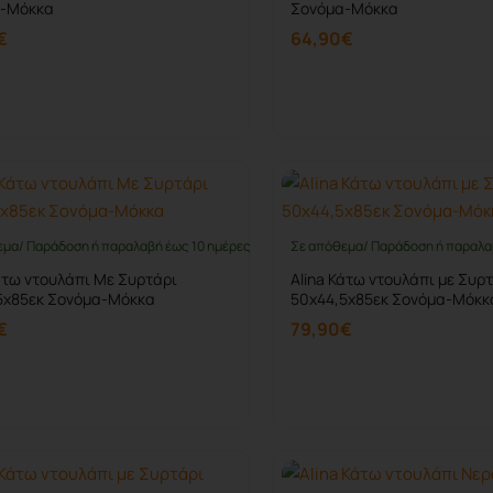
-Μόκκα
Σονόμα-Μόκκα
€
64,90€
Καλάθι
Καλάθι
εμα/ Παράδοση ή παραλαβή έως 10 ημέρες
Σε απόθεμα/ Παράδοση ή παραλα
άτω ντουλάπι Με Συρτάρι
Alina Κάτω ντουλάπι με Συρ
5x85εκ Σονόμα-Μόκκα
50x44,5x85εκ Σονόμα-Μόκκ
€
79,90€
Καλάθι
Καλάθι