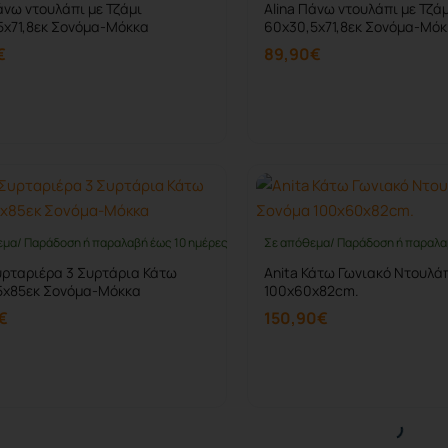
άνω ντουλάπι με Τζάμι
Alina Πάνω ντουλάπι με Τζά
5x71,8εκ Σονόμα-Μόκκα
60x30,5x71,8εκ Σονόμα-Μό
€
89,90€
Καλάθι
Καλάθι
εμα/ Παράδοση ή παραλαβή έως 10 ημέρες
Σε απόθεμα/ Παράδοση ή παραλα
Συρταριέρα 3 Συρτάρια Κάτω
Anita Κάτω Γωνιακό Ντουλά
5x85εκ Σονόμα-Μόκκα
100x60x82cm.
€
150,90€
Καλάθι
Καλάθι