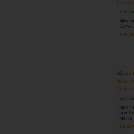
Σε απόθ
Alina Κ
80x44,
109,9
Σε απόθ
Alina 
ντουλά
Μόκκα
43,90