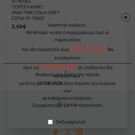
ATHÉNÉE
ΠΟΡΣΕΛΑΝΙΝΟ
ΑΝΑΓΛΥΦΟ 20cm GREY
ESTIA 07-13660
Αγαπητοί πελάτες,
2,00€
θα θέλαμε να σας ενημερώσουμε πως οι
παραγγελίες
Καλάθι
24/07/2026
που θα περαστούν έως
θα
εκτελεστούν
15/08/2026
πριν τις
. Οι υπόλοιπες θα
Φτάσατε στο τέλος της λίστας
εκτελεστούν
μετά τις
23/08/2026
λόγο παύσης λειτουργίας
των
μεταφορικών εταιρειών.
Ευχαριστούμε για την κατανόηση!
Οκ Ευχαριστώ!