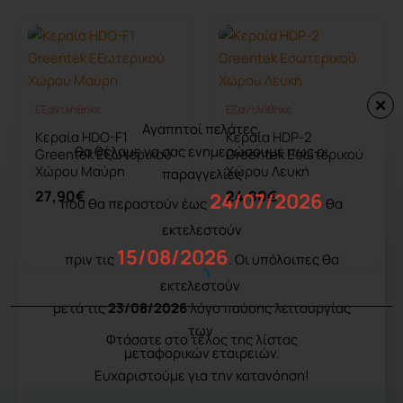
Εξαντλήθηκε
Εξαντλήθηκε
Εξαντλήθηκε
Εξαντλήθηκε
Αγαπητοί πελάτες,
Κεραία HDO-F1
Κεραία HDP-2
θα θέλαμε να σας ενημερώσουμε πως οι
Greentek Εξωτερικού
Greentek Εσωτερικού
Χώρου Μαύρη
Χώρου Λευκή
παραγγελίες
27,90€
24,90€
24/07/2026
που θα περαστούν έως
θα
εκτελεστούν
Καλάθι
Καλάθι
15/08/2026
πριν τις
. Οι υπόλοιπες θα
εκτελεστούν
μετά τις
23/08/2026
λόγο παύσης λειτουργίας
των
Φτάσατε στο τέλος της λίστας
μεταφορικών εταιρειών.
Ευχαριστούμε για την κατανόηση!