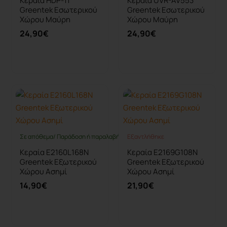
Κεραία HDP-11
Κεραία UVR-AV553
Greentek Εσωτερικού
Greentek Εσωτερικού
Χώρου Μαύρη
Χώρου Μαύρη
24,90€
24,90€
Καλάθι
Καλάθι
Σε απόθεμα/ Παράδοση ή παραλαβή έως 10 ημέρες
Εξαντλήθηκε
Εξαντλήθηκε
Κεραία Ε2160L168N
Κεραία E2169G108N
Greentek Εξωτερικού
Greentek Εξωτερικού
Χώρου Ασημί
Χώρου Ασημί
14,90€
21,90€
Καλάθι
Καλάθι