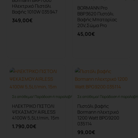
Bormann BAP7000
Ηλεκτρικό Πιστόλι
BORMANN Pro
Βαφής 1010W 035947
BBP3620 Πιστόλι
Βαφής Μπαταρίας
349,00€
20V,Σώμα Pro
45,00€
Καλάθι
Καλάθι
Σε απόθεμα/ Παράδοση ή παραλαβή έως 10 ημέρες
Σε απόθεμα/ Παράδοση ή παραλαβή 
ΗΛΕΚΤΡΙΚΟ ΠΙΣΤΟΛΙ
Πιστόλι βαφής
ΨΕΚΑΣΜΟΥ AIRLESS
Bormann ηλεκτρικό
4100W 5,5Lt/min, 15m
1200 Watt BPG9200
035114
1.790,00€
99,00€