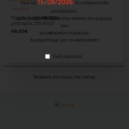
15/08/2026
πριν τις
. Οι υπόλοιπες θα
Aναμένεται
Aναμένεται
εκτελεστούν
Πιστόλι βαφής HOJITA
μετά τις
23/08/2026
λόγο παύσης λειτουργίας
μπαταρίας 20V SOLO
των
49,00€
μεταφορικών εταιρειών.
Ευχαριστούμε για την κατανόηση!
Καλάθι
Οκ Ευχαριστώ!
Φτάσατε στο τέλος της λίστας