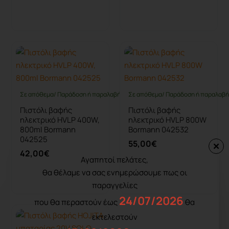
Καλάθι
Καλάθι
Σε απόθεμα/ Παράδοση ή παραλαβή έως 10 ημέρες
Σε απόθεμα/ Παράδοση ή παραλαβή 
Πιστόλι βαφής
Πιστόλι βαφής
ηλεκτρικό HVLP 400W,
ηλεκτρικό HVLP 800W
800ml Bormann
Bormann 042532
042525
55,00€
42,00€
Αγαπητοί πελάτες,
θα θέλαμε να σας ενημερώσουμε πως οι
Καλάθι
Καλάθι
παραγγελίες
24/07/2026
που θα περαστούν έως
θα
εκτελεστούν