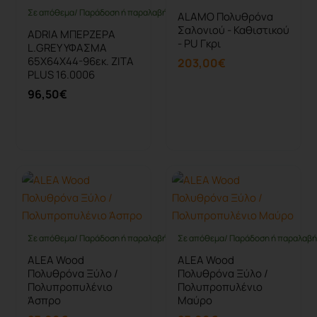
Σε απόθεμα/ Παράδοση ή παραλαβή έως 10 ημέρες
ALAMO Πολυθρόνα
Σαλονιού - Καθιστικού
ADRIA ΜΠΕΡΖΕΡΑ
- PU Γκρι
L.GREY ΥΦΑΣΜΑ
65Χ64Χ44-96εκ. ZITA
203,00€
PLUS 16.0006
96,50€
Καλάθι
Καλάθι
Σε απόθεμα/ Παράδοση ή παραλαβή έως 10 ημέρες
Σε απόθεμα/ Παράδοση ή παραλαβή 
ALEA Wood
ALEA Wood
Πολυθρόνα Ξύλο /
Πολυθρόνα Ξύλο /
Πολυπροπυλένιο
Πολυπροπυλένιο
Άσπρο
Μαύρο