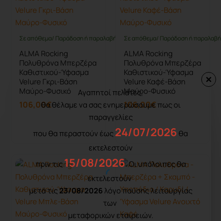
Σε απόθεμα/ Παράδοση ή παραλαβή έως 10 ημέρες
Σε απόθεμα/ Παράδοση ή παραλαβή 
ALMA Rocking
ALMA Rocking
Πολυθρόνα Μπερζέρα
Πολυθρόνα Μπερζέρα
Καθιστικού-Ύφασμα
Καθιστικού-Ύφασμα
Velure Γκρι-Βάση
Velure Καφέ-Βάση
Μαύρο-Φυσικό
Μαύρο-Φυσικό
Αγαπητοί πελάτες,
106,00€
106,00€
θα θέλαμε να σας ενημερώσουμε πως οι
παραγγελίες
Καλάθι
Καλάθι
24/07/2026
που θα περαστούν έως
θα
εκτελεστούν
15/08/2026
πριν τις
. Οι υπόλοιπες θα
εκτελεστούν
μετά τις
23/08/2026
λόγο παύσης λειτουργίας
των
μεταφορικών εταιρειών.