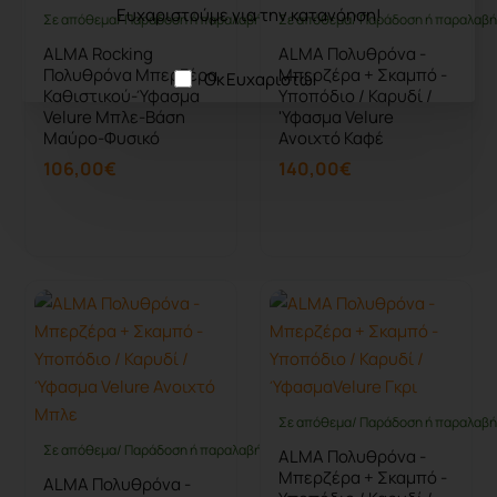
Ευχαριστούμε για την κατανόηση!
Σε απόθεμα/ Παράδοση ή παραλαβή έως 10 ημέρες
Σε απόθεμα/ Παράδοση ή παραλαβή 
ALMA Rocking
ALMA Πολυθρόνα -
Πολυθρόνα Μπερζέρα
Μπερζέρα + Σκαμπό -
Οκ Ευχαριστώ!
Καθιστικού-Ύφασμα
Υποπόδιο / Καρυδί /
Velure Μπλε-Βάση
'Υφασμα Velure
Μαύρο-Φυσικό
Ανοιχτό Καφέ
106,00€
140,00€
Καλάθι
Καλάθι
Σε απόθεμα/ Παράδοση ή παραλαβή 
Σε απόθεμα/ Παράδοση ή παραλαβή έως 10 ημέρες
ALMA Πολυθρόνα -
Μπερζέρα + Σκαμπό -
ALMA Πολυθρόνα -