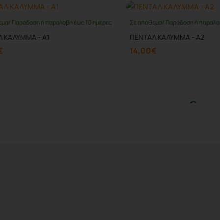
εμα/ Παράδοση ή παραλαβή έως 10 ημέρες
Σε απόθεμα/ Παράδοση ή παραλα
 ΚΑΛΥΜΜΑ - A1
ΠΕΝΤΑΛ ΚΑΛΥΜΜΑ - A2
€
14,00€
Καλάθι
Καλάθι