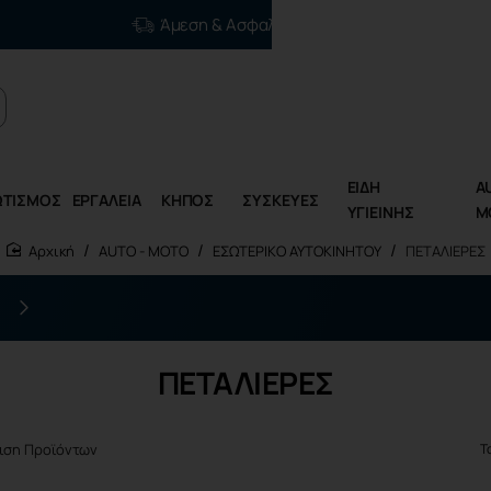
Άμεση & Ασφαλής Διανομή
ΕΙΔΗ
A
ΩΤΙΣΜΟΣ
ΕΡΓΑΛΕΙΑ
ΚΗΠΟΣ
ΣΥΣΚΕΥΕΣ
ΥΓΙΕΙΝΗΣ
M
AUTO - MOTO
ΕΣΩΤΕΡΙΚΟ ΑΥΤΟΚΙΝΗΤΟΥ
ΠΕΤΑΛΙΕΡΕΣ
home
Η επόμενη γενιά ηλεκτρικών εργαλείων είναι εδώ
ΠΕΤΑΛΙΕΡΕΣ
ιση Προϊόντων
Τ