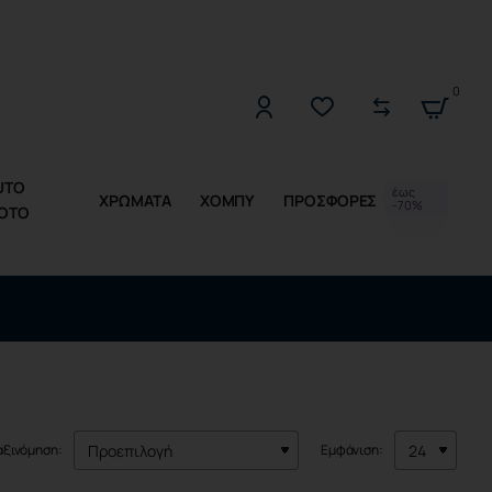
2221309533 (Δ-Π 10:00 - 17:00)
0
UTO
έως
ΧΡΩΜΑΤΑ
ΧΟΜΠΥ
ΠΡΟΣΦΟΡΕΣ
-70%
OTO
αξινόμηση:
Εμφάνιση: