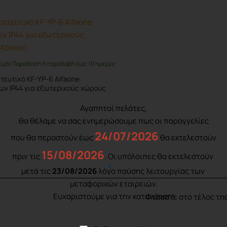
εμα/ Παράδοση ή παραλαβή έως 10 ημέρες
τευτικό KF-YP-6 Alfaone
ων IP44 για εξωτερικούς χώρους
Αγαπητοί πελάτες,
θα θέλαμε να σας ενημερώσουμε πως οι παραγγελίες
24/07/2026
που θα περαστούν έως
θα εκτελεστούν
Καλάθι
15/08/2026
πριν τις
. Οι υπόλοιπες θα εκτελεστούν
μετά τις
23/08/2026
λόγο παύσης λειτουργίας των
μεταφορικών εταιρειών.
Ευχαριστούμε για την κατανόηση!
Φτάσατε στο τέλος της