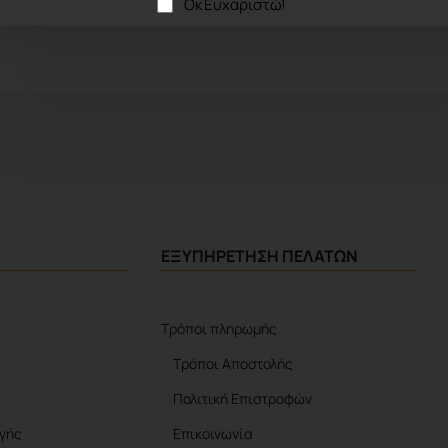
Οκ Ευχαριστώ!
ΕΞΥΠΗΡΕΤΗΣΗ ΠΕΛΑΤΩΝ
Τρόποι πληρωμής
Τρόποι Αποστολής
Πολιτική Επιστροφών
γής
Επικοινωνία