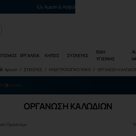
Άμεση & Ασφαλής Διανομή
ΕΙΔΗ
A
ΩΤΙΣΜΟΣ
ΕΡΓΑΛΕΙΑ
ΚΗΠΟΣ
ΣΥΣΚΕΥΕΣ
ΥΓΙΕΙΝΗΣ
M
ΣΥΣΚΕΥΕΣ
ΗΛΕΚΤΡΟΛΟΓΙΚΟ ΥΛΙΚΟ
ΟΡΓΑΝΩΣΗ ΚΑΛΩΔΙΩ
home
Η επόμενη γενιά ηλεκτρικών εργαλείων είναι εδώ
ΟΡΓΑΝΩΣΗ ΚΑΛΩΔΙΩΝ
ιση Προϊόντων
Τ