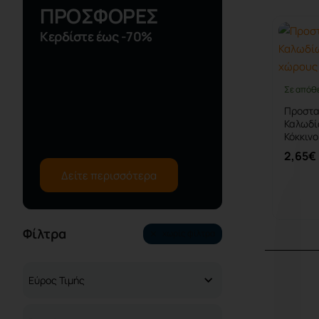
ΠΡΟΣΦΟΡΕΣ
Κερδίστε έως -70%
Σε απόθ
Προστα
Καλωδί
Κόκκινο
2,65€
Δείτε περισσότερα
Φίλτρα
χωρίς φίλτρα
Eύρος Τιμής