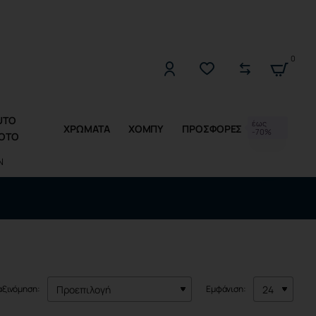
2221309533 (Δ-Π 10:00 - 17:00)
0
UTO
έως
ΧΡΩΜΑΤΑ
ΧΟΜΠΥ
ΠΡΟΣΦΟΡΕΣ
-70%
OTO
Ν
αξινόμηση:
Εμφάνιση: