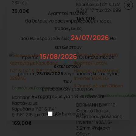
232τεμ
Καρυδάκια 1\2" & 1\4"
& 3\8" 171τμχ 024699
39,00€
Αγαπητοί πελάτες,
145,00€
θα θέλαμε να σας ενημερώσουμε πως οι
παραγγελίες
Καλάθι
Καλάθι
24/07/2026
που θα περαστούν έως
θα
εκτελεστούν
15/08/2026
πριν τις
. Οι υπόλοιπες θα
εκτελεστούν
μετά τις
23/08/2026
λόγο παύσης λειτουργίας
των
Σε απόθεμα/ Παράδοση ή παραλαβή έως 10 ημέρες
μεταφορικών εταιρειών.
Σε απόθεμα/ Παράδοση ή παραλαβή 
Ευχαριστούμε για την κατανόηση!
Bormann BHT5220
Καστάνια με
BORMANN BIW1110
Καρυδάκια 1\2" & 1\4"
Φορητό Πιστόλι
Οκ Ευχαριστώ!
& 3\8" 215τμχ 028246
Ηλεκτροσυγκόλλησης
Inverter 140A,1,6-
169,00€
3,2mm,Ψηφιακή
Οθόνη