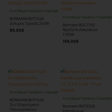
Σε απόθεμα/ Παράδοση ή παραλαβή έως 10 ημέρες
Σε απόθεμα/ Παράδοση ή παραλαβή 
BORMANN BDT1528
Δίδυμος Τροχός 240W
Bormann BGC1700
Φρέζα Αυλακώσεων
89,00€
1700W
159,00€
Καλάθι
Καλάθι
Σε απόθεμα/ Παράδοση ή παραλαβή έως 10 ημέρες
Σε απόθεμα/ Παράδοση ή παραλαβή 
BORMANN BHT1445
Σετ Εξαρτήματα
Bormann BHT5200
Πολυεργαλείου
Καστάνια με