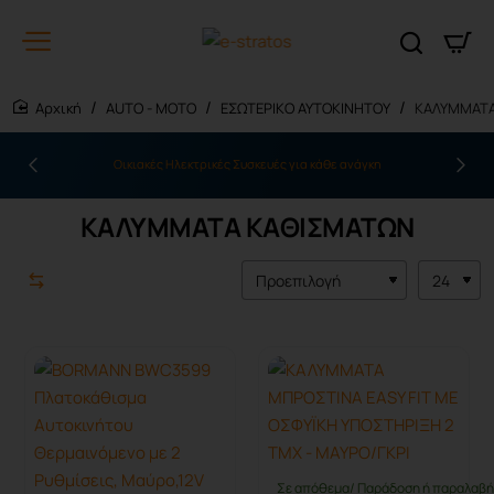
AUTO - MOTO
ΕΣΩΤΕΡΙΚΟ ΑΥΤΟΚΙΝΗΤΟΥ
ΚΑΛΥΜΜΑΤΑ
home
Οικιακές Ηλεκτρικές Συσκευές για κάθε ανάγκη
ΚΑΛΥΜΜΑΤΑ ΚΑΘΙΣΜΑΤΩΝ
Σε απόθεμα/ Παράδοση ή παραλαβή 