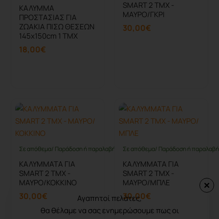
SMART 2 ΤΜΧ -
ΚΑΛΥΜΜΑ
ΜΑΥΡΟ/ΓΚΡΙ
ΠΡΟΣΤΑΣΙΑΣ ΓΙΑ
ΖΩΑΚΙΑ ΠΙΣΩ ΘΕΣΕΩΝ
30,00€
145x150cm 1 ΤΜΧ
18,00€
Καλάθι
Καλάθι
Σε απόθεμα/ Παράδοση ή παραλαβή έως 10 ημέρες
Σε απόθεμα/ Παράδοση ή παραλαβή 
ΚΑΛΥΜΜΑΤΑ ΓΙΑ
ΚΑΛΥΜΜΑΤΑ ΓΙΑ
SMART 2 ΤΜΧ -
SMART 2 ΤΜΧ -
ΜΑΥΡΟ/ΚΟΚΚΙΝΟ
ΜΑΥΡΟ/ΜΠΛΕ
30,00€
30,00€
Αγαπητοί πελάτες,
θα θέλαμε να σας ενημερώσουμε πως οι
Καλάθι
Καλάθι