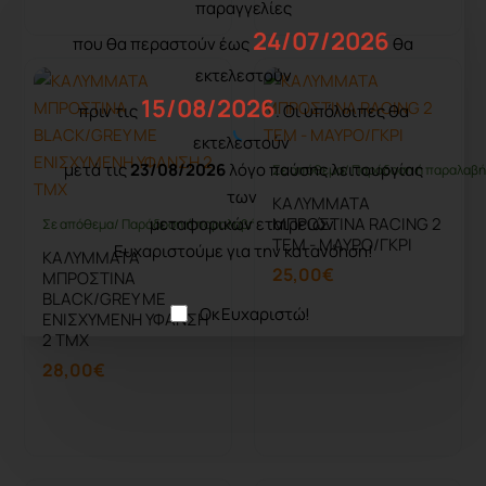
παραγγελίες
24/07/2026
που θα περαστούν έως
θα
εκτελεστούν
15/08/2026
πριν τις
. Οι υπόλοιπες θα
εκτελεστούν
μετά τις
23/08/2026
λόγο παύσης λειτουργίας
Σε απόθεμα/ Παράδοση ή παραλαβή 
των
ΚΑΛΥΜΜΑΤΑ
μεταφορικών εταιρειών.
ΜΠΡΟΣΤΙΝΑ RACING 2
Σε απόθεμα/ Παράδοση ή παραλαβή έως 10 ημέρες
ΤΕΜ - ΜΑΥΡΟ/ΓΚΡΙ
Ευχαριστούμε για την κατανόηση!
ΚΑΛΥΜΜΑΤΑ
25,00€
ΜΠΡΟΣΤΙΝΑ
BLACK/GREY ΜΕ
Οκ Ευχαριστώ!
ΕΝΙΣΧΥΜΕΝΗ ΥΦΑΝΣΗ
2 ΤΜΧ
28,00€
Καλάθι
Καλάθι