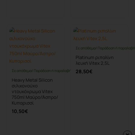
Καλάθι
Καλάθι
Σε απόθεμα/ Παράδοση ή παραλαβή 
Platinum ριπολίνη
λευκή Vitex 2,5L
Σε απόθεμα/ Παράδοση ή παραλαβή έως 10 ημέρες
28,50€
Heavy Metal Silicon
σιλικονούχο
ντουκόχρωμα Vitex
750ml Μαύρο/Άσπρο/
Κυπαρισσί
10,50€
Καλάθι
Καλάθι