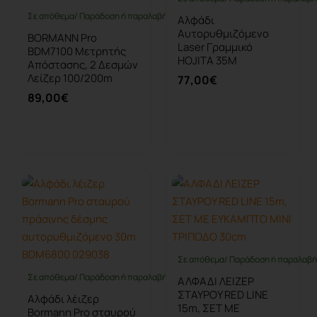
Σε απόθεμα/ Παράδοση ή παραλαβή έως 10 ημέρες
Αλφάδι
Αυτορυθμιζόμενο
BORMANN Pro
Laser Γραμμικό
BDM7100 Μετρητής
HOJITA 35M
Απόστασης, 2 Δεσμών
Λείζερ 100/200m
77,00€
89,00€
Καλάθι
Καλάθι
Σε απόθεμα/ Παράδοση ή παραλαβή 
Σε απόθεμα/ Παράδοση ή παραλαβή έως 10 ημέρες
ΑΛΦΑΔΙ ΛΕΙΖΕΡ
ΣΤΑΥΡΟΥ RED LINE
Αλφάδι λέιζερ
15m, ΣΕΤ ΜΕ
Bormann Pro σταυρού