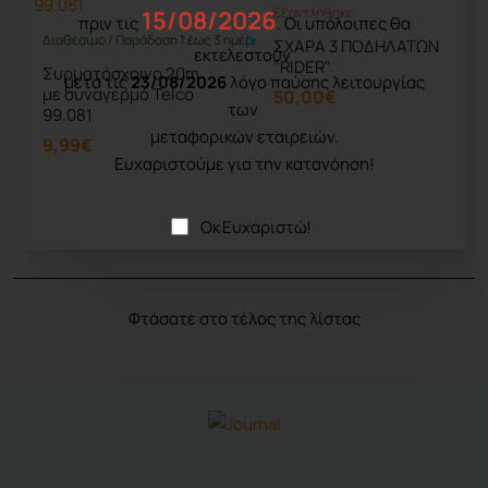
Εξαντλήθηκε
15/08/2026
Εξαντλήθηκε
πριν τις
. Οι υπόλοιπες θα
Διαθέσιμο / Παράδοση 1 έως 3 ημέρες
ΣΧΑΡΑ 3 ΠΟΔΗΛΑΤΩΝ
εκτελεστούν
"RIDER"
Συρματόσχοινο 20m
μετά τις
23/08/2026
λόγο παύσης λειτουργίας
με συναγερμό Telco
50,00€
των
99.081
μεταφορικών εταιρειών.
9,99€
Ευχαριστούμε για την κατανόηση!
Καλάθι
Καλάθι
Οκ Ευχαριστώ!
Φτάσατε στο τέλος της λίστας