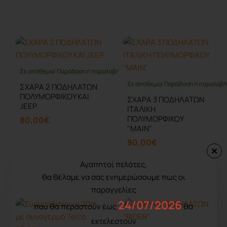
Καλάθι
Καλάθι
Σε απόθεμα/ Παράδοση ή παραλαβή έως 10 ημέρες
Σε απόθεμα/ Παράδοση ή παραλαβή 
ΣΧΑΡΑ 2 ΠΟΔΗΛΑΤΩΝ
ΠΟΛΥΜΟΡΦΙΚΟΥ ΚΑΙ
ΣΧΑΡΑ 3 ΠΟΔΗΛΑΤΩΝ
JEEP
ΙΤΑΛΙΚΗ
ΠΟΛΥΜΟΡΦΙΚΟΥ
80,00€
"ΜΑΙΝ"
90,00€
Αγαπητοί πελάτες,
Καλάθι
Καλάθι
θα θέλαμε να σας ενημερώσουμε πως οι
παραγγελίες
24/07/2026
που θα περαστούν έως
θα
εκτελεστούν