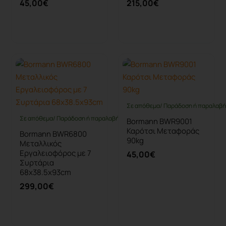
45,00€
215,00€
Καλάθι
Καλάθι
Σε απόθεμα/ Παράδοση ή παραλαβή 
Σε απόθεμα/ Παράδοση ή παραλαβή έως 10 ημέρες
Bormann BWR9001
Καρότσι Μεταφοράς
Bormann BWR6800
90kg
Μεταλλικός
Εργαλειοφόρος με 7
45,00€
Συρτάρια
68x38.5x93cm
299,00€
Καλάθι
Καλάθι