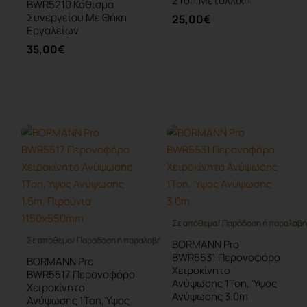
2Ton,Μεταλλική
BWR5210 Κάθισμα
Συνεργείου Με Θήκη
25,00€
Εργαλείων
35,00€
Καλάθι
Καλάθι
Σε απόθεμα/ Παράδοση ή παραλαβή 
Σε απόθεμα/ Παράδοση ή παραλαβή έως 10 ημέρες
BORMANN Pro
BWR5531 Περονοφόρο
BORMANN Pro
Χειροκίνητο
BWR5517 Περονοφόρο
Ανύψωσης 1Ton, Ύψος
Χειροκίνητο
Ανύψωσης 3.0m
Ανύψωσης 1Ton,Ύψος