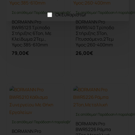
Σε απόθεμα/ Παράδοση ή παραλαβή έως 10 ημέρες
Σε απόθεμα/ Παράδοση ή παραλαβή 
Οκ Ευχαριστώ!
BORMANN Pro
BORMANN Pro
BWR5123 Τρίποδο
BWR5140 Τρίποδο
Στήριξης 6Ton, Με
Στήριξης 3Ton,
Κλείδωμα 2Τεμ.,
Πτυσσόμενο,2Τεμ
Υψος:385-610mm
Υψος:260-400mm
79,00€
26,00€
Καλάθι
Καλάθι
Σε απόθεμα/ Παράδοση ή παραλαβή 
Σε απόθεμα/ Παράδοση ή παραλαβή έως 10 ημέρες
BORMANN Pro
BWR5226 Ράμπα
BORMANN Pro