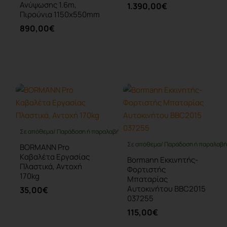
Ανύψωσης 1.6m,
1.390,00€
Πιρούνια 1150x550mm
890,00€
Καλάθι
Καλάθι
Σε απόθεμα/ Παράδοση ή παραλαβή έως 10 ημέρες
Σε απόθεμα/ Παράδοση ή παραλαβή 
BORMANN Pro
Kαβαλέτα Εργασίας
Bormann Εκκινητής-
Πλαστικά, Αντοχή
Φορτιστής
170kg
Μπαταρίας
Αυτοκινήτου BBC2015
35,00€
037255
115,00€