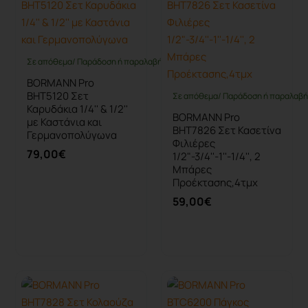
Σε απόθεμα/ Παράδοση ή παραλαβή έως 10 ημέρες
BORMANN Pro
BHT5120 Σετ
Σε απόθεμα/ Παράδοση ή παραλαβή 
Καρυδάκια 1/4'' & 1/2''
BORMANN Pro
με Καστάνια και
BHT7826 Σετ Κασετίνα
Γερμανοπολύγωνα
Φιλιέρες
79,00€
1/2"-3/4''-1''-1/4'', 2
Μπάρες
Προέκτασης,4τμχ
59,00€
Καλάθι
Καλάθι