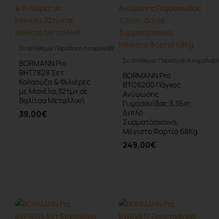
Σε απόθεμα/ Παράδοση ή παραλαβή έως 10 ημέρες
Σε απόθεμα/ Παράδοση ή παραλαβή 
BORMANN Pro
BHT7828 Σετ
BORMANN Pro
Κολαούζα & Φιλιέρες
BTC6200 Πάγκος
με Μανέλα,32τμχ σε
Ανύψωσης
Βαλίτσα Μεταλλική
Γυψοσανίδας 3,35m ,
Διπλό
39,00€
Συρματόσχοινο,
Μέγιστο Φορτίο 68Kg
249,00€
Καλάθι
Καλάθι