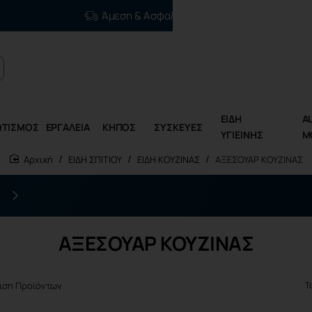
Άμεση & Ασφαλής Διανομή
ΕΙΔΗ
A
ΩΤΙΣΜΟΣ
ΕΡΓΑΛΕΙΑ
ΚΗΠΟΣ
ΣΥΣΚΕΥΕΣ
ΥΓΙΕΙΝΗΣ
M
ΕΙΔΗ ΣΠΙΤΙΟΥ
ΕΙΔΗ ΚΟΥΖΙΝΑΣ
ΑΞΕΣΟΥΑΡ ΚΟΥΖΙΝΑΣ
home
Η επόμενη γενιά ηλεκτρικών εργαλείων είναι εδώ
ΑΞΕΣΟΥΑΡ ΚΟΥΖΙΝΑΣ
ιση Προϊόντων
Τ