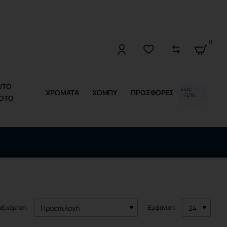
2221309533 (Δ-Π 10:00 - 17:00)
0
UTO
έως
ΧΡΩΜΑΤΑ
ΧΟΜΠΥ
ΠΡΟΣΦΟΡΕΣ
-70%
OTO
αξινόμηση:
Εμφάνιση: