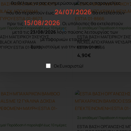
θα θέλαμε να σας ενημερώσουμε πως οι παραγγελίες
24/07/2026
που θα περαστούν έως
θα εκτελεστούν
15/08/2026
πριν τις
. Οι υπόλοιπες θα εκτελεστούν
εμα/ Παράδοση ή παραλαβή έως 10 ημέρες
Σε απόθεμα/ Παράδοση ή παραλα
μετά τις
23/08/2026
λόγο παύσης λειτουργίας των
ΒΑΣΗ ΜΑΓΕΙΡΙΚΟΥ ΣΚΕΥΟΥΣ
ESTIA ΒΑΣΗ ΜΑΓΕΙΡΙΚΟΥ ΣΚ
μεταφορικών εταιρειών.
 BLACK ΑΠΟ ΚΡΑΜΑ
NICKEL ΑΠΟ ΚΡΑΜΑ ΨΕΥΔΑΡ
Ευχαριστούμε για την κατανόηση!
ΓΥΡΟΥ ESTIA 01-8673
ESTIA 01-8666
4,90€
Οκ Ευχαριστώ!
Καλάθι
Καλάθι
Σε απόθεμα/ Παράδοση ή παραλα
εμα/ Παράδοση ή παραλαβή έως 10 ημέρες
ESTIA ΒΑΣΗ ΟΡΓΑΝΩΣΗΣ Μ