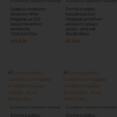
Σε απόθεμα/ Παράδοση ή παραλαβή έως 10 ημέρες
Σε απόθεμα/ Παράδοση ή παραλαβή 
Γραφείο υποδοχής -
Έπιπλο εισόδου -
reception Wilko
Κρεμάστρα Zula
Megapap με LED
Megapap μεταλλική -
χρώμα travertine -
μελαμίνης χρώμα
sandstone
μαύρο - pine oak
113,6x42x110εκ.
66x30x160εκ.
149,00€
55,00€
Καλάθι
Καλάθι
Σε απόθεμα/ Παράδοση ή παραλαβή έως 10 ημέρες
Σε απόθεμα/ Παράδοση ή παραλαβή 
Έπιπλο εισόδου -
Έπιπλο εισόδου -