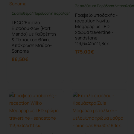
Σε απόθεμα/ Παράδοση ή παραλαβή 
Σε απόθεμα/ Παράδοση ή παραλαβή έως 10 ημέρες
Γραφείο υποδοχής -
reception Navita
LECO Έπιπλο
Megapap με LED
Εισόδου-Χωλ (Port
χρώμα travertine -
Mando) με Καθρέπτη
sandstone
& Παπουτσο θήκη,
113,6x42x111,8εκ.
Απόχρωση Μαύρο-
Sonoma
175,00€
86,50€
Καλάθι
Καλάθι