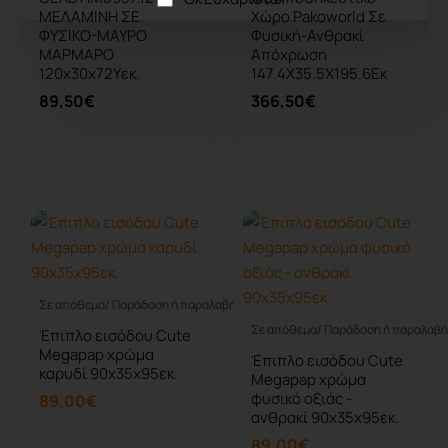
ΜΕΛΑΜΙΝΗ ΣΕ
Χώρο Pakoworld Σε
ΦΥΣΙΚΟ-ΜΑΥΡΟ
Φυσική-Ανθρακί
ΜΑΡΜΑΡΟ
Απόχρωση
120x30x72Υεκ.
147.4X35.5X195.6Εκ
89,50€
366,50€
Καλάθι
Καλάθι
Σε απόθεμα/ Παράδοση ή παραλαβή έως 10 ημέρες
Σε απόθεμα/ Παράδοση ή παραλαβή 
Έπιπλο εισόδου Cute
Megapap χρώμα
Έπιπλο εισόδου Cute
καρυδί 90x35x95εκ.
Megapap χρώμα
φυσικό οξιάς -
89,00€
ανθρακί 90x35x95εκ.
89,00€