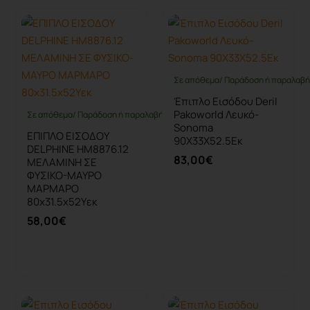
Σε απόθεμα/ Παράδοση ή παραλαβή 
Έπιπλο Εισόδου Deril
Pakoworld Λευκό-
Σε απόθεμα/ Παράδοση ή παραλαβή έως 10 ημέρες
Sonoma
ΕΠΙΠΛΟ ΕΙΣΟΔΟΥ
90X33X52.5Εκ
DELPHINE HM8876.12
83,00€
ΜΕΛΑΜΙΝΗ ΣΕ
ΦΥΣΙΚΟ-ΜΑΥΡΟ
ΜΑΡΜΑΡΟ
80x31.5x52Yεκ
58,00€
Καλάθι
Καλάθι