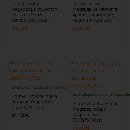
τουαλέτα Joy
τουαλέτα Joy
Megapap με καθρέπτη
Megapap με καθρέπτη
χρώμα ανθρακί -
χρώμα φυσικό οξιάς -
λευκό 80x35x116εκ.
λευκό 80x35x116εκ.
99,00€
99,00€
Καλάθι
Καλάθι
Σε απόθεμα/ Παράδοση ή παραλαβή έως 10 ημέρες
Σε απόθεμα/ Παράδοση ή παραλαβή 
Έπιπλο Εισόδου Ansia
Pakoworld Καρυδί Oak
Έπιπλο εισόδου Archy
210X44,7X175Εκ
Megapap χρώμα
sapphire oak
341,50€
53x31,7x180εκ.
89,00€