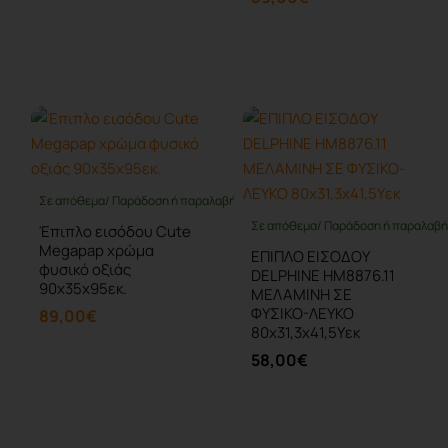
Καλάθι
Καλάθι
Σε απόθεμα/ Παράδοση ή παραλαβή έως 10 ημέρες
Σε απόθεμα/ Παράδοση ή παραλαβή 
Έπιπλο εισόδου Cute
Megapap χρώμα
ΕΠΙΠΛΟ ΕΙΣΟΔΟΥ
φυσικό οξιάς
DELPHINE HM8876.11
90x35x95εκ.
ΜΕΛΑΜΙΝΗ ΣΕ
ΦΥΣΙΚΟ-ΛΕΥΚΟ
89,00€
80x31,3x41,5Yεκ
58,00€
Καλάθι
Καλάθι