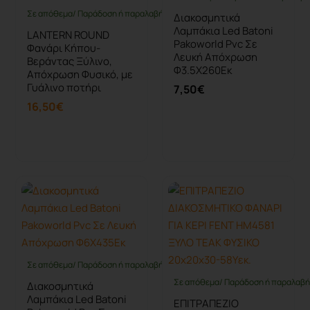
Σε απόθεμα/ Παράδοση ή παραλαβή έως 10 ημέρες
Διακοσμητικά
Λαμπάκια Led Batoni
LANTERN ROUND
Pakoworld Pvc Σε
Φανάρι Κήπου-
Λευκή Απόχρωση
Βεράντας Ξύλινο,
Φ3.5X260Εκ
Απόχρωση Φυσικό, με
Γυάλινο ποτήρι
7,50€
16,50€
Καλάθι
Καλάθι
Σε απόθεμα/ Παράδοση ή παραλαβή έως 10 ημέρες
Σε απόθεμα/ Παράδοση ή παραλαβή 
Διακοσμητικά
Λαμπάκια Led Batoni
ΕΠΙΤΡΑΠΕΖΙΟ