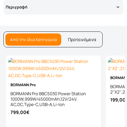
Περιγραφή
Από την ίδια Κατηγορία
Προτεινόμενα
BORMANN
BORMANN Pro
BORMANN
2''X2'',
BORMANN Pro BBC5030 Power Station
1000W,999W/45000mAh,12V/24V,
199,00
AC,DC,Type-C,USB-A,Li-Ion
799,00€
Καλάθι