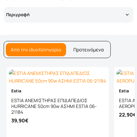
Περιγραφή
Από την ίδια Κατηγορία
Προτεινόμενα
Estia
Estia
ESTIA ΑΝΕΜΙΣΤΗΡΑΣ ΕΠΙΔΑΠΕΔΙΟΣ
ESTIA 
HURRICANE 50cm 90w ΑΣΗΜΙ ESTIA 06-
AEROPUL
21184
22,90€
39,90€