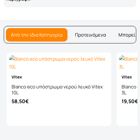
Από την ίδια Κατηγορία
Προτεινόμενα
Μπορεί ν
Vitex
Vitex
Blanco eco υπόστρωμα νερού λευκό Vitex
Blanco 
10L
3L
58,50€
19,50€
Καλάθι