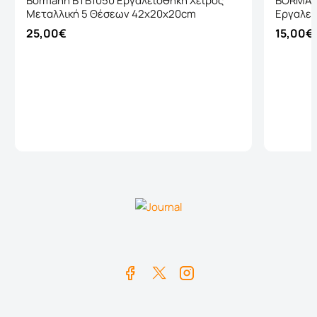
Bormann BTB1050 Εργαλειοθήκη Χειρός
BORMAN
Μεταλλική 5 Θέσεων 42x20x20cm
Εργαλεί
25,00€
15,00€
Καλάθι