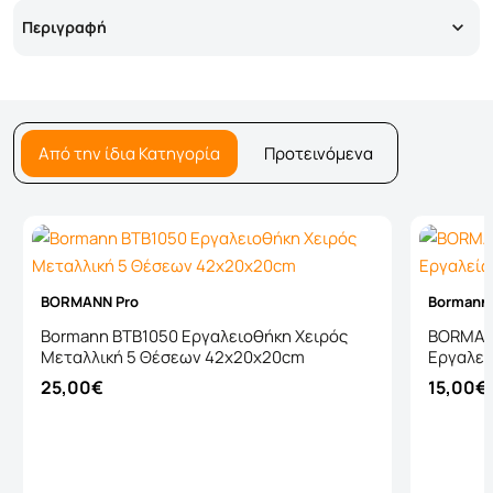
Περιγραφή
Από την ίδια Κατηγορία
Προτεινόμενα
BORMANN Pro
Bormann
Bormann BTB1050 Εργαλειοθήκη Χειρός
BORMAN
Μεταλλική 5 Θέσεων 42x20x20cm
Εργαλεί
25,00€
15,00€