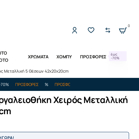
2221309533 (Δ-Π 10:00 - 17:00)
0
UTO
έως
ΧΡΩΜΑΤΑ
ΧΟΜΠΥ
ΠΡΟΣΦΟΡΕΣ
-70%
OTO
ός Μεταλλική 5 Θέσεων 42x20x20cm
ΠΡΟΣΦΟΡΕΣ
%
ΠΡΟΣΦΟΡΕΣ
%
ΕΩΣ -70%
ΠΡΟΣΦΟΡΕΣ
%
ργαλειοθήκη Χειρός Μεταλλική
0cm
ΡΗΓΟΡΑ!