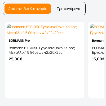
Από την ίδια Κατηγορία
Προτεινόμενα
BORMANN Pro
Bormann
Bormann BTB1050 Εργαλειοθήκη Χειρός
BORMAN
Μεταλλική 5 Θέσεων 42x20x20cm
Εργαλεί
25,00€
15,00€
Καλάθι