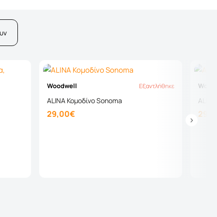
υν
Woodwell
Woodw
Εξαντλήθηκε
Εξαντλήθηκε
ALINA Κομοδίνο Sonoma
ALINA
29,00€
29,0
Καλάθι