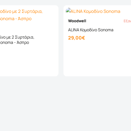
Woodwell
Εξα
Εξαντ
ALINA Κομοδίνο Sonoma
ίνο με 2 Συρτάρια,
29,00€
onoma - Άσπρο
Καλάθι
Καλάθι