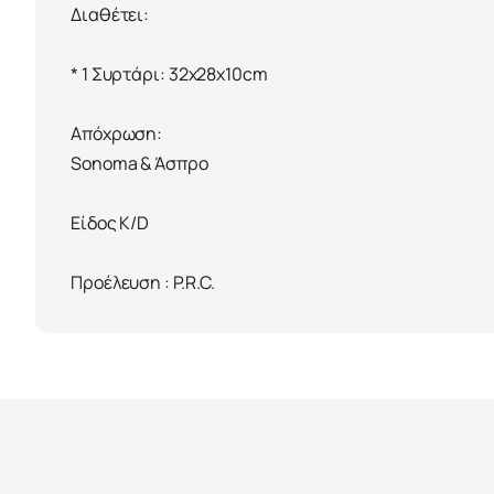
Διαθέτει:
* 1 Συρτάρι: 32x28x10cm
Απόχρωση:
Sonoma & Άσπρο
Είδος K/D
Προέλευση : P.R.C.