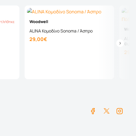
Woodwell
ντλήθηκε
λήθηκε
Woodw
ALINA Κομοδίνο Sonoma / Άσπρο
ALINA
29,00€
Φυσικ
29,0
Καλάθι