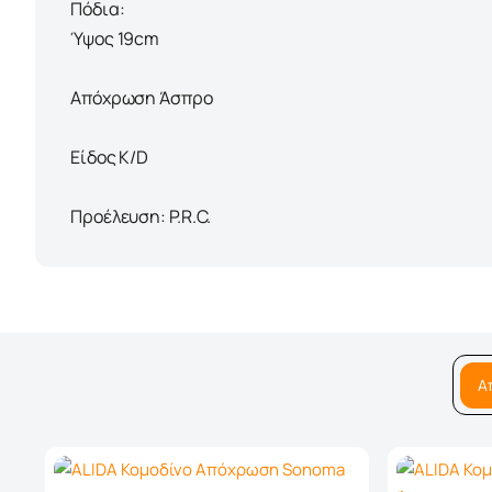
Πόδια:
Ύψος 19cm
Απόχρωση Άσπρο
Είδος K/D
Προέλευση: P.R.C.
Α