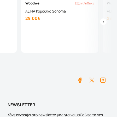
Woodwell
Woodw
Εξαντλήθηκε
Εξαντλήθηκε
ALINA Κομοδίνο Sonoma
ALINA
29,00€
29,0
Καλάθι
NEWSLETTER
Κάνε εγγραφή στο newsletter μας για να μαθαίνες τα νέα