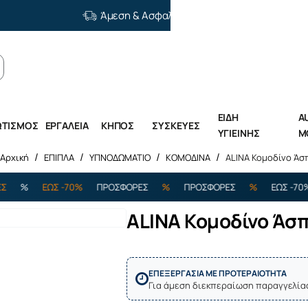
Άμεση & Ασφαλής Διανομή
ΕΙΔΗ
A
ΩΤΙΣΜΟΣ
ΕΡΓΑΛΕΙΑ
ΚΗΠΟΣ
ΣΥΣΚΕΥΕΣ
ΥΓΙΕΙΝΗΣ
M
ΕΠΙΠΛΑ
ΥΠΝΟΔΩΜΑΤΙΟ
ΚΟΜΟΔΙΝΑ
ALINA Κομοδίνο Άσ
home
ΕΩΣ -70%
ΠΡΟΣΦΟΡΕΣ
%
ΠΡΟΣΦΟΡΕΣ
%
ΕΩΣ -70%
ΠΡ
ALINA Κομοδίνο Άσ
Εξαντλήθηκε
ΕΠΕΞΕΡΓΑΣΙΑ ΜΕ ΠΡΟΤΕΡΑΙΟΤΗΤΑ
Για άμεση διεκπεραίωση παραγγελία