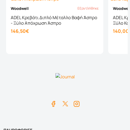
Woodwell
Woodwel
Εξαντλήθηκε
Εξαντλήθηκε
ADEL Κρεβάτι Διπλό Μέταλλο Βαφή Άσπρο
ADEL Κρ
- Ξύλο Απόχρωση Άσπρο
Ξύλο Κα
146,50€
140,00
Καλάθι