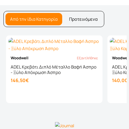
Από την ίδια Κατηγορία
Προτεινόμενα
Woodwell
Woodwel
Εξαντλήθηκε
Εξαντλήθηκε
ADEL Κρεβάτι Διπλό Μέταλλο Βαφή Άσπρο
ADEL Κρ
- Ξύλο Απόχρωση Άσπρο
Ξύλο Κα
146,50€
140,00
Καλάθι