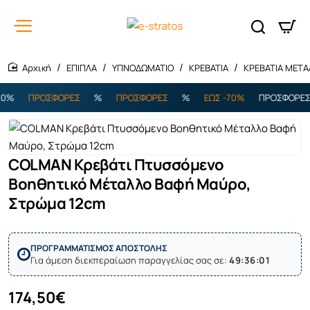
ΕΠΙΠΛΑ
ΥΠΝΟΔΩΜΑΤΙΟ
ΚΡΕΒΑΤΙΑ
ΚΡΕΒΑΤΙΑ ΜΕΤΑ
home
0%
ΠΡΟΣΦΟΡΕΣ
%
ΠΡΟΣΦΟΡΕΣ
%
ΕΩΣ -70%
ΠΡΟΣΦΟΡΕΣ
COLMAN Κρεβάτι Πτυσσόμενο
Εξαντλήθηκε
Βοηθητικό Μέταλλο Βαφή Μαύρο,
Στρώμα 12cm
ΠΡΟΓΡΑΜΜΑΤΙΣΜΟΣ ΑΠΟΣΤΟΛΗΣ
Για άμεση διεκπεραίωση παραγγελίας σας σε:
49:36:01
174,50€