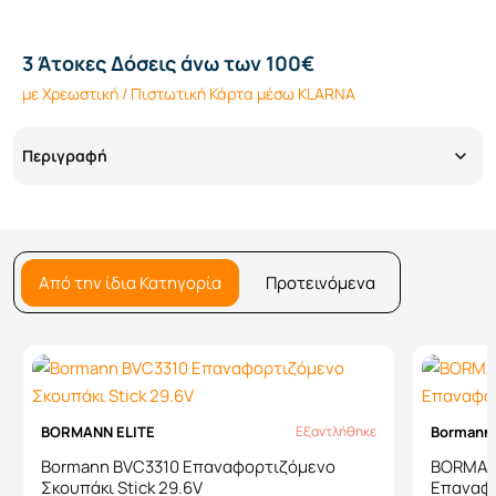
3 Άτοκες Δόσεις άνω των 100€
με Χρεωστική / Πιστωτική Κάρτα μέσω KLARNA
Περιγραφή
Από την ίδια Κατηγορία
Προτεινόμενα
BORMANN ELITE
Bormann
Εξαντλήθηκε
Εξαντλήθηκε
Bormann BVC3310 Επαναφορτιζόμενο
BORMANN
Σκουπάκι Stick 29.6V
Επαναφο