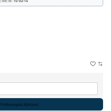
ς σας σε:
10:02:14
Καλάθι
Υπολογισμός Κόστους