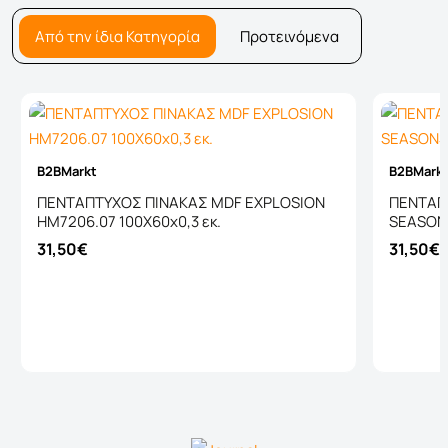
Από την ίδια Κατηγορία
Προτεινόμενα
B2BMarkt
B2BMark
ΠΕΝΤΑΠΤΥΧΟΣ ΠΙΝΑΚΑΣ MDF EXPLOSION
ΠΕΝΤΑΠ
HM7206.07 100X60x0,3 εκ.
SEASONS
31,50€
31,50€
Καλάθι