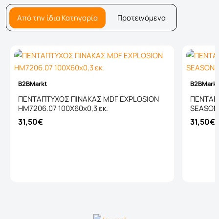
Από την ίδια Κατηγορία
Προτεινόμενα
B2BMarkt
B2BMark
ΠΕΝΤΑΠΤΥΧΟΣ ΠΙΝΑΚΑΣ MDF EXPLOSION
ΠΕΝΤΑΠ
HM7206.07 100X60x0,3 εκ.
SEASONS
31,50€
31,50€
Καλάθι