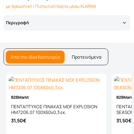
με Χρεωστική / Πιστωτική Κάρτα μέσω KLARNA
Περιγραφή
Από την ίδια Κατηγορία
Προτεινόμενα
B2BMarkt
B2BMark
ΠΕΝΤΑΠΤΥΧΟΣ ΠΙΝΑΚΑΣ MDF EXPLOSION
ΠΕΝΤΑΠ
HM7206.07 100X60x0,3 εκ.
SEASONS
31,50€
31,50€