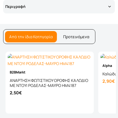
Περιγραφή
Από την ίδια Κατηγορία
Προτεινόμενα
Alpha
B2BMarkt
Καλώδιο
ΑΝΑΡΤΗΣΗ ΦΩΤΙΣΤΙΚΟΥ ΟΡΟΦΗΣ ΚΑΛΩΔΙΟ
2,90€
ΜΕ ΝΤΟΥΙ ΡΟΔΕΛΑΣ-ΜΑΥΡΟ HM4187
2,50€
Καλάθι