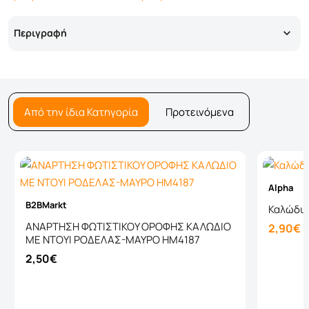
Περιγραφή
Από την ίδια Κατηγορία
Προτεινόμενα
Alpha
B2BMarkt
Καλώδιο
ΑΝΑΡΤΗΣΗ ΦΩΤΙΣΤΙΚΟΥ ΟΡΟΦΗΣ ΚΑΛΩΔΙΟ
2,90€
ΜΕ ΝΤΟΥΙ ΡΟΔΕΛΑΣ-ΜΑΥΡΟ HM4187
2,50€
Καλάθι