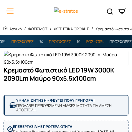
ΦΩΤΙΣΜΟΣ
ΦΩΤΙΣΤΙΚΑ ΟΡΟΦΗΣ
Κρεμαστό Φωτιστικ
home
%
ΠΡΟΣΦΟΡΕΣ
%
ΠΡΟΣΦΟΡΕΣ
%
ΕΩΣ -70%
ΠΡΟΣΦΟΡΕΣ
Κρεμαστό Φωτιστικό LED 19W 3000K
2090Lm Μαύρο 90x5.5x100cm
ΥΨΗΛΗ ΖΗΤΗΣΗ - ΦΕΥΓΕΙ ΠΟΛΥ ΓΡΗΓΟΡΑ!
ΠΡΟΛΑΒΕ! ΠΕΡΙΟΡΙΣΜΕΝΗ ΔΙΑΘΕΣΙΜΟΤΗΤΑ ΓΙΑ ΑΜΕΣΗ
ΑΠΟΣΤΟΛΗ.
ΕΠΕΞΕΡΓΑΣΙΑ ΜΕ ΠΡΟΤΕΡΑΙΟΤΗΤΑ
Για άμεση διεκπεραίωση παραγγελίας σας σε:
12:33:45