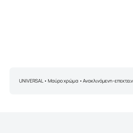
UNIVERSAL • Μαύρο χρώμα • Ανακλινόμενη-επεκτεινό