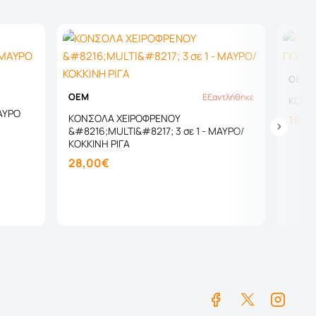
OEM
OEM
Εξαντλήθηκε
Εξαντλήθηκε
ΚΟΝΣΟ
ΜΑΥΡΟ
ΚΟΝΣΟΛΑ ΧΕΙΡΟΦΡΕΝΟΥ
18,9
&#8216;MULTI&#8217; 3 σε 1 - ΜΑΥΡΟ/
ΚΟΚΚΙΝΗ ΡΙΓΑ
28,00€
Καλάθι