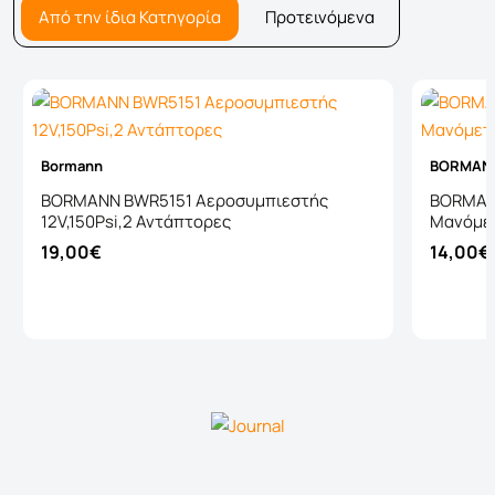
Από την ίδια Κατηγορία
Προτεινόμενα
Bormann
BORMANN
BORMANN BWR5151 Αεροσυμπιεστής
BORMAN
12V,150Psi,2 Αντάπτορες
Μανόμε
19,00€
14,00€
Καλάθι