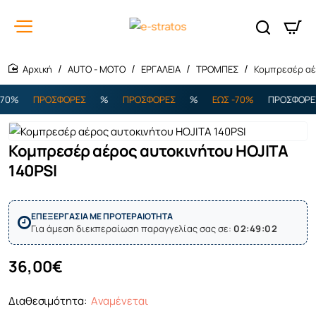
AUTO - MOTO
ΕΡΓΑΛΕΙΑ
ΤΡΟΜΠΕΣ
Κομπρεσέρ αέ
home
0%
ΠΡΟΣΦΟΡΕΣ
%
ΠΡΟΣΦΟΡΕΣ
%
ΕΩΣ -70%
ΠΡΟΣΦΟΡΕΣ
Κομπρεσέρ αέρος αυτοκινήτου HOJITA
Aναμένεται
140PSI
ΕΠΕΞΕΡΓΑΣΙΑ ΜΕ ΠΡΟΤΕΡΑΙΟΤΗΤΑ
Για άμεση διεκπεραίωση παραγγελίας σας σε:
02:49:02
36,00€
Διαθεσιμότητα:
Aναμένεται