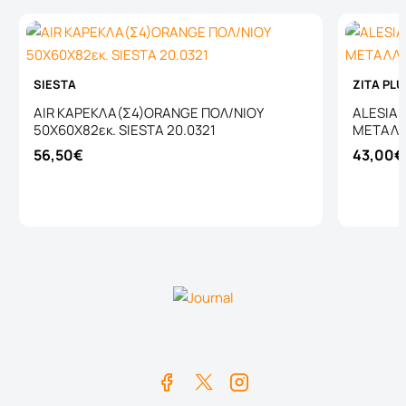
SIESTA
ZITA PL
AIR ΚΑΡΕΚΛΑ(Σ4)ORANGE ΠΟΛ/ΝΙΟΥ
ALESIA
50X60X82εκ. SIESTA 20.0321
ΜΕΤΑΛΛΙ
56,50€
43,00€
Καλάθι