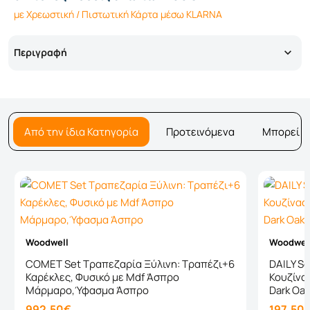
με Χρεωστική / Πιστωτική Κάρτα μέσω KLARNA
Περιγραφή
Από την ίδια Κατηγορία
Προτεινόμενα
Μπορεί ν
Woodwell
Woodwel
COMET Set Τραπεζαρία Ξύλινη: Τραπέζι+6
DAILY S
Καρέκλες, Φυσικό με Mdf Άσπρο
Κουζίνας
Μάρμαρο,Ύφασμα Άσπρο
Dark Oa
992,50€
197,50