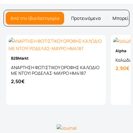
Από την ίδια Κατηγορία
Προτεινόμενα
Μπορεί ν
Alpha
B2BMarkt
Καλώδιο
ΑΝΑΡΤΗΣΗ ΦΩΤΙΣΤΙΚΟΥ ΟΡΟΦΗΣ ΚΑΛΩΔΙΟ
2,90€
ΜΕ ΝΤΟΥΙ ΡΟΔΕΛΑΣ-ΜΑΥΡΟ HM4187
2,50€
Καλάθι