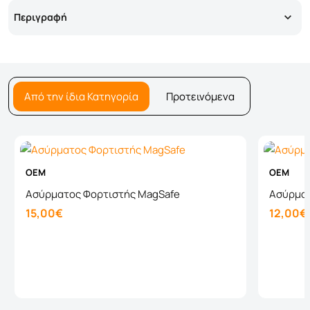
Περιγραφή
Από την ίδια Κατηγορία
Προτεινόμενα
OEM
OEM
Ασύρματος Φορτιστής MagSafe
Ασύρματ
15,00€
12,00€
Καλάθι