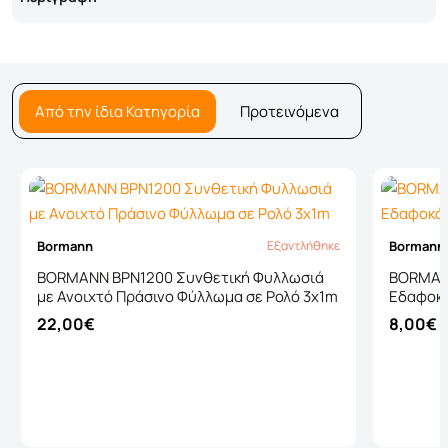
Από την ίδια Κατηγορία
Προτεινόμενα
Bormann
Bormann
Εξαντλήθηκε
Εξαντλήθηκε
BORMANN BPN1200 Συνθετική Φυλλωσιά
BORMAN
με Ανοιχτό Πράσινο Φύλλωμα σε Ρολό 3x1m
Εδαφοκ
22,00€
8,00€
Καλάθι