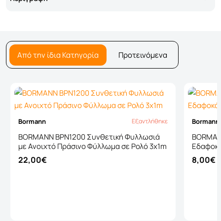
Από την ίδια Κατηγορία
Προτεινόμενα
Bormann
Bormann
Εξαντλήθηκε
Εξαντλήθηκε
BORMANN BPN1200 Συνθετική Φυλλωσιά
BORMAN
με Ανοιχτό Πράσινο Φύλλωμα σε Ρολό 3x1m
Εδαφοκ
22,00€
8,00€
Καλάθι