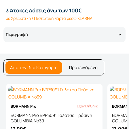
3 Άτοκες Δόσεις άνω των 100€
με Χρεωστική / Πιστωτική Κάρτα μέσω KLARNA
Περιγραφή
Από την ίδια Κατηγορία
Προτεινόμενα
BORMANN Pro
BORMANN
Εξαντλήθηκε
Εξαντλήθηκε
BORMANN Pro BPP3091 Γαλότσα Πράσινη
BORMANN
COLUMBIA No39
COLUMB
17,00€
17,00€