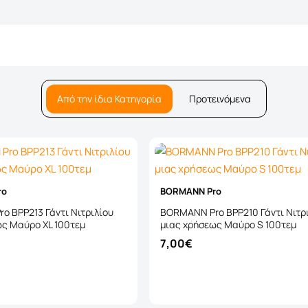
Από την ίδια Κατηγορία
Προτεινόμενα
ro
BORMANN Pro
 BPP213 Γάντι Νιτριλίου
ΒΟRMANN Pro BPP210 Γάντι Νιτρ
ως Μαύρο ΧL 100τεμ
μιας χρήσεως Μαύρο S 100τεμ
7,00€
Καλάθι
Καλάθι