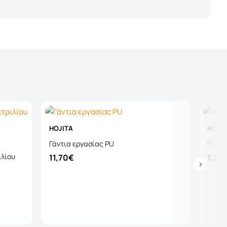
HOJITA
HOJIT
Γάντια εργασίας PU
Γάντι
ιλίου
11,70€
1,70
Καλάθι