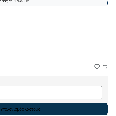
ς σας σε:
17:32:01
Καλάθι
Υπολογισμός Κόστους