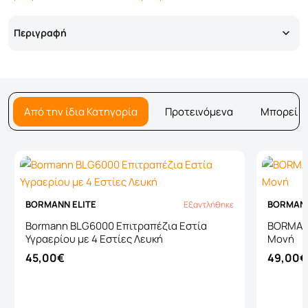
Περιγραφή
Από την ίδια Κατηγορία
Προτεινόμενα
Μπορεί ν
BORMANN ELITE
BORMANN
Εξαντλήθηκε
Εξαντλήθηκε
Bormann BLG6000 Επιτραπέζια Εστία
BORMANN
Υγραερίου με 4 Εστίες Λευκή
Μονή
45,00€
49,00€