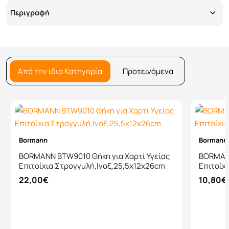
Περιγραφή
Από την ίδια Κατηγορία
Προτεινόμενα
Bormann
Bormann
BORMANN BTW9010 Θήκη για Χαρτί Υγείας
BORMAN
Επιτοίχια Στρογγυλή,Ινοξ,25,5x12x26cm
Επιτοίχ
22,00€
10,80€
Καλάθι