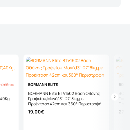
BORMANN ELITE
BORM
ντλήθηκε
λήθηκε
BORMANN Elite BTV1502 Βάση Οθόνης
BORMA
,40Kg,
Γραφείου,Μονή,13''-27''8kg,με
Γραφεί
Προέκταση 42cm και 360° Περιστροφή
Προέκ
19,00€
27,0
Καλάθι