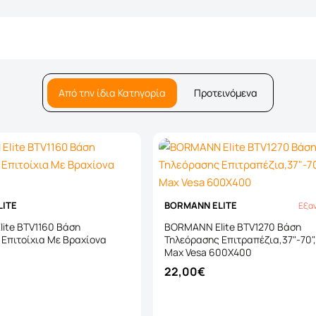
Από την ίδια Κατηγορία
Προτεινόμενα
LITE
BORMANN ELITE
Εξα
Εξαντ
ite BTV1160 Βάση
BORMANN Elite BTV1270 Βάση
Επιτοίχια Με Βραχίονα
Τηλεόρασης Επιτραπέζια,37"-70"
Max Vesa 600X400
22,00€
Καλάθι
Καλάθι