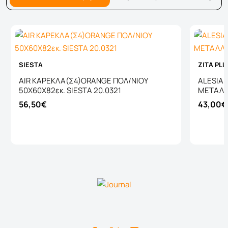
SIESTA
ZITA PL
AIR ΚΑΡΕΚΛΑ(Σ4)ORANGE ΠΟΛ/ΝΙΟΥ
ALESIA
50X60X82εκ. SIESTA 20.0321
ΜΕΤΑΛΛΙ
56,50€
43,00€
Καλάθι